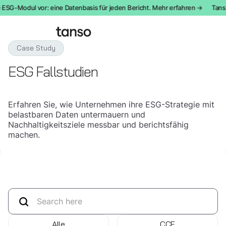
 ESG-Modul vor: eine Datenbasis für jeden Bericht. Mehr erfahren →
Tanso
Case Study
ESG Fallstudien
Erfahren Sie, wie Unternehmen ihre ESG-Strategie mit
belastbaren Daten untermauern und
Nachhaltigkeitsziele messbar und berichtsfähig
machen.
Alle
CCF