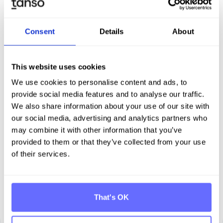
Consent
Details
About
ESG
This website uses cookies
Maschinen- und Anlagenbauer WEISS
We use cookies to personalise content and ads, to
legt mit der VSME-Berichterstattung die
provide social media features and to analyse our traffic.
Basis für Nachhaltigkeits­management,
We also share information about your use of our site with
Kundenanfragen und Ratings wie
our social media, advertising and analytics partners who
EcoVadis und CDP
may combine it with other information that you’ve
provided to them or that they’ve collected from your use
of their services.
Mehr erfahren
That's OK