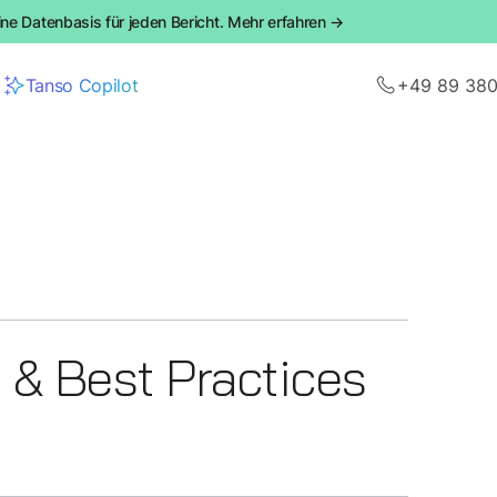
ine Datenbasis für jeden Bericht. Mehr erfahren →
Tanso Copilot
+49 89 38
& Best Practices