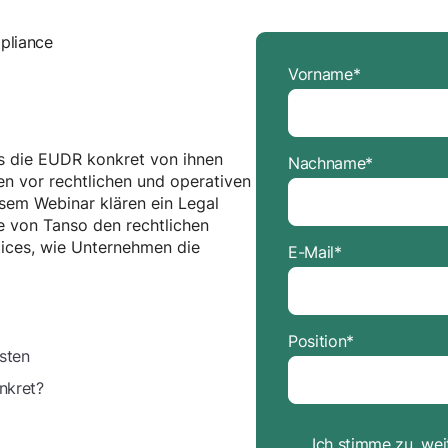
Vorname
*
s die EUDR konkret von ihnen
Nachname
*
n vor rechtlichen und operativen
sem Webinar klären ein Legal
e von Tanso den rechtlichen
ices, wie Unternehmen die
E-Mail
*
Position
*
sten
nkret?
Ich stimme zu, we