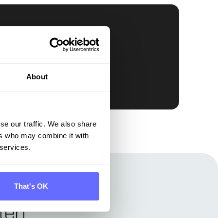
About
se our traffic. We also share
ers who may combine it with
 services.
That's OK
nten