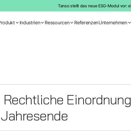
Tanso stellt das neue ESG-Modul vor: e
Produkt
Industrien
Ressourcen
Referenzen
Unternehmen
Rechtliche Einordnung 
 Jahresende