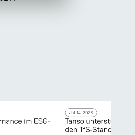
Jul 14, 2026
rnance im ESG-
Tanso unterstützt jet
den TfS-Standard: P