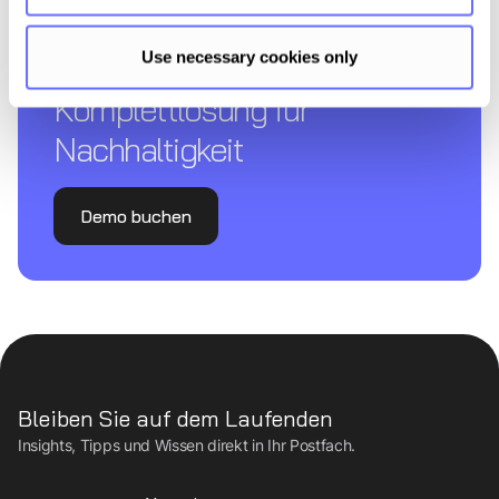
Entdecken Sie Tanso – Ihre
Use necessary cookies only
Komplettl­ösung für
Nachhaltigkeit
Demo buchen
Bleiben Sie auf dem Laufenden
Insights, Tipps und Wissen direkt in Ihr Postfach.