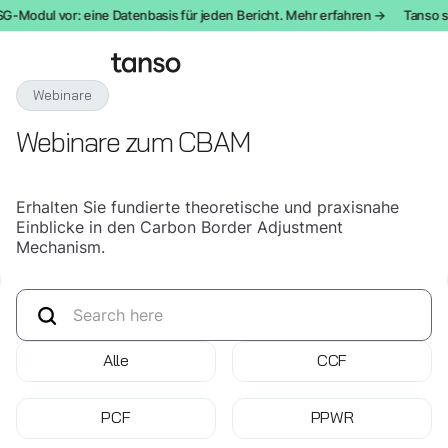
SG-Modul vor: eine Datenbasis für jeden Bericht. Mehr erfahren →
Tanso st
Webinare
Webinare zum CBAM
Erhalten Sie fundierte theoretische und praxisnahe
Einblicke in den Carbon Border Adjustment
Mechanism.
Alle
CCF
PCF
PPWR