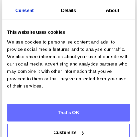
Consent
Details
About
CBAM
Feb 28, 2024
This website uses cookies
CO₂-Bilanz im Einkauf: Scope 3.1 und
We use cookies to personalise content and ads, to
CBAM verstehen
provide social media features and to analyse our traffic.
We also share information about your use of our site with
our social media, advertising and analytics partners who
may combine it with other information that you’ve
provided to them or that they’ve collected from your use
of their services.
Mehr erfahren
That's OK
Customize