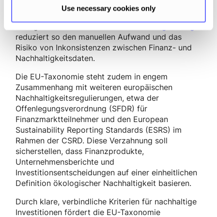
um Datenpunkte nur einmal zu erheben und
Use necessary cookies only
konsistent in beiden Berichtsteilen zu verwenden.
Eine ganzheitliche
ESG-Berichterstattungslösung
reduziert so den manuellen Aufwand und das
Risiko von Inkonsistenzen zwischen Finanz- und
Nachhaltigkeitsdaten.
Die EU-Taxonomie steht zudem in engem
Zusammenhang mit weiteren europäischen
Nachhaltigkeitsregulierungen, etwa der
Offenlegungsverordnung (SFDR) für
Finanzmarktteilnehmer und den European
Sustainability Reporting Standards (ESRS) im
Rahmen der CSRD. Diese Verzahnung soll
sicherstellen, dass Finanzprodukte,
Unternehmensberichte und
Investitionsentscheidungen auf einer einheitlichen
Definition ökologischer Nachhaltigkeit basieren.
Durch klare, verbindliche Kriterien für nachhaltige
Investitionen fördert die EU-Taxonomie