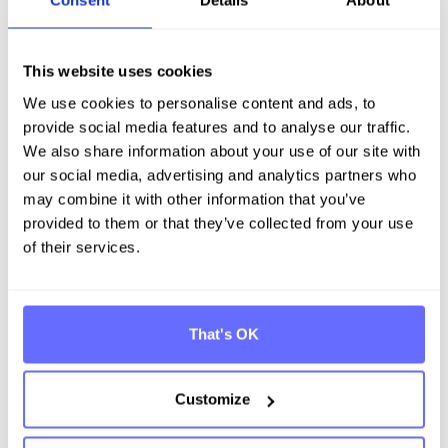
Consent
Details
About
Auch für Zulieferer und Geschäftspartner
berichtspflichtiger Konzerne entfaltet die EU-
Taxonomie indirekte Wirkung: Da
Großunternehmen zunehmend
This website uses cookies
taxonomiebezogene Daten entlang ihrer
We use cookies to personalise content and ads, to
Lieferkette abfragen, um die eigenen CapEx- und
provide social media features and to analyse our traffic.
OpEx-Kennzahlen zu untermauern, sehen sich
We also share information about your use of our site with
auch nicht direkt berichtspflichtige
our social media, advertising and analytics partners who
mittelständische Zulieferer mit entsprechenden
may combine it with other information that you’ve
Datenanfragen konfrontiert und profitieren davon,
provided to them or that they’ve collected from your use
ihre eigenen taxonomierelevanten Aktivitäten
frühzeitig zu kennen.
of their services.
Zusammenspiel mit CSRD, ESRS
und SFDR
That's OK
Da die EU-Taxonomie-Angaben integraler
Bestandteil des CSRD-Nachhaltigkeitsberichts
Customize
sind, lohnt sich eine enge Verzahnung mit der
übrigen
CSRD- und ESRS-Berichterstattung
, etwa