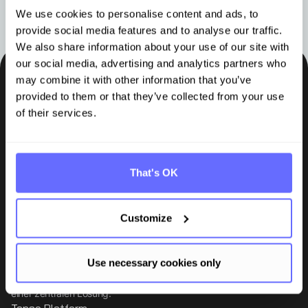
We use cookies to personalise content and ads, to
provide social media features and to analyse our traffic.
We also share information about your use of our site with
our social media, advertising and analytics partners who
may combine it with other information that you’ve
Bleiben Sie auf dem Laufenden
provided to them or that they’ve collected from your use
of their services.
Insights, Tipps und Wissen direkt in Ihr Postfach.
Abonnieren
That's OK
Customize
Tanso ist die ganzheitliche Nachhaltigkeitssoftware für den
produzierenden Mittelstand. Die TÜV-zertifizierte, audit-konforme
Use necessary cookies only
Plattform vereint CO₂-Bilanzierung und ESG-Datenmanagement in
einer zentralen Lösung.