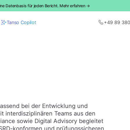
ine Datenbasis für jeden Bericht. Mehr erfahren →
Tanso Copilot
+49 89 38
assend bei der Entwicklung und
it interdisziplinären Teams aus den
iance sowie Digital Advisory begleitet
SRD-konformen und prüfungssicheren