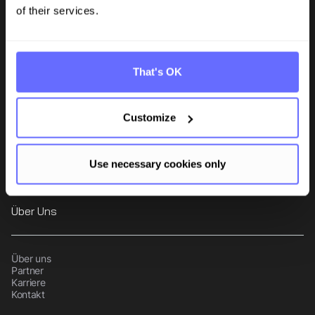
of their services.
Tanso ist die ganzheitliche Nachhaltigkeitssoftware für den
produzierenden Mittelstand. Die TÜV-zertifizierte, audit-konforme
That's OK
Plattform vereint CO₂-Bilanzierung und ESG-Datenmanagement in
einer zentralen Lösung.
Tanso Platform
Customize
CO2-Bilanzierung
Use necessary cookies only
ESG Berichterstattung
Lieferantenintegration
Über Uns
Über uns
Partner
Karriere
Kontakt