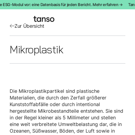
e ESG-Modul vor: eine Datenbasis für jeden Bericht. Mehr erfahren →
Tans
Zur Übersicht
Mikroplastik
Die Mikroplastikpartikel sind plastische
Materialien, die durch den Zerfall größerer
Kunststoffabfälle oder durch intentional
hergestellte Mikrobestandteile entstehen. Sie sind
in der Regel kleiner als 5 Millimeter und stellen
eine weit verbreitete Umweltbelastung dar, die in
Ozeanen, Süßwasser, Böden, der Luft sowie in