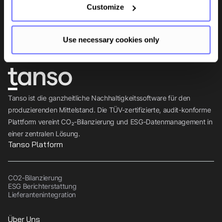
Insights, Tipps und Wissen direkt in Ihr Postfach.
Customize
Abonnieren
Use necessary cookies only
Tanso ist die ganzheitliche Nachhaltigkeitssoftware für den
produzierenden Mittelstand. Die TÜV-zertifizierte, audit-konforme
Plattform vereint CO₂-Bilanzierung und ESG-Datenmanagement in
einer zentralen Lösung.
Tanso Platform
CO2-Bilanzierung
ESG Berichterstattung
Lieferantenintegration
Über Uns