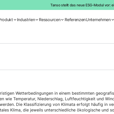
Tanso stellt das neue ESG-Modul vor: e
Produkt
Industrien
Ressourcen
Referenzen
Unternehmen
fristigen Wetterbedingungen in einem bestimmten geografi
n wie Temperatur, Niederschlag, Luftfeuchtigkeit und Windv
erden. Die Klassifizierung von Klimata erfolgt häufig in v
ales Klima, die jeweils unterschiedliche ökologische und so