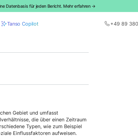
ine Datenbasis für jeden Bericht. Mehr erfahren →
Tanso Copilot
+49 89 38
schen Gebiet und umfasst
erhältnisse, die über einen Zeitraum
erschiedene Typen, wie zum Beispiel
ziale Einflussfaktoren aufweisen.