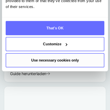
Jetzt
Partner
werden und
provided to them or that they’ve collected from your use
of their services.
gemeinsam Mehrwert
schaffen
EU-taxonomie
That's OK
EU-Taxonomie: Praktischer Leitfaden
für produzierende Unternehmen zur
Termin vereinbaren
Berichterstattung gemäß CSRD
Customize
Use necessary cookies only
Guide herunterladen