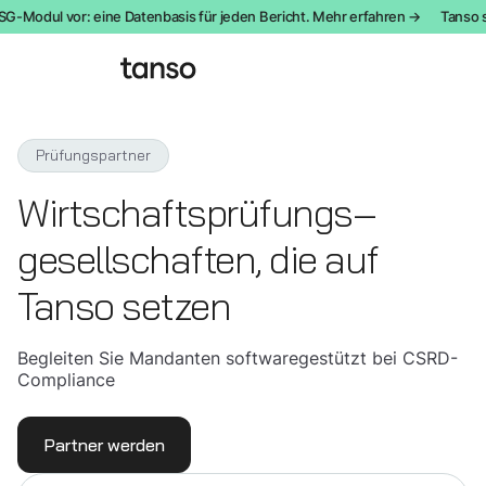
G-Modul vor: eine Datenbasis für jeden Bericht. Mehr erfahren →
Tanso st
Prüfungspartner
Wirtschaft­sprüfungs­
gesell­schaften, die auf
Tanso setzen
Begleiten Sie Mandanten softwaregestützt bei CSRD-
Compliance
Partner werden