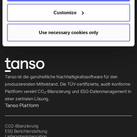
Bleiben Sie auf dem Laufenden
Customize
Insights, Tipps und Wissen direkt in Ihr Postfach.
Use necessary cookies only
Abonnieren
Tanso ist die ganzheitliche Nachhaltigkeitssoftware für den
produzierenden Mittelstand. Die TÜV-zertifizierte, audit-konforme
Plattform vereint CO₂-Bilanzierung und ESG-Datenmanagement in
einer zentralen Lösung.
Tanso Platform
CO2-Bilanzierung
ESG Berichterstattung
Lieferantenintegration